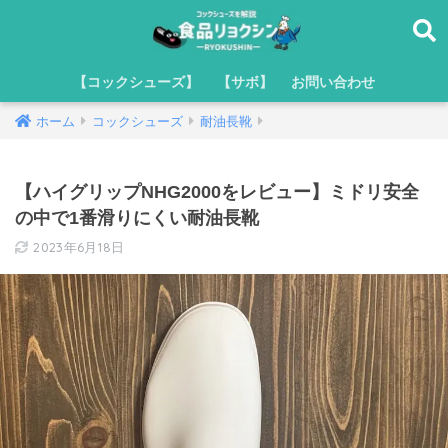
【コックシューズ】
【サボ】
お問い合わせ
ホーム
コックシューズ
耐油長靴
【ハイグリップNHG2000をレビュー】ミドリ安全
の中で1番滑りにくい耐油長靴
2023年6月18日