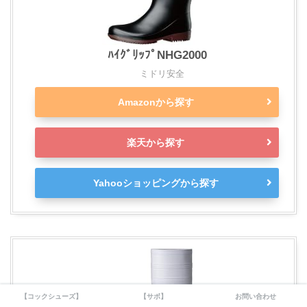
ﾊｲｸﾞﾘｯﾌﾟNHG2000
ミドリ安全
Amazonから探す
楽天から探す
Yahooショッピングから探す
【コックシューズ】
【サボ】
お問い合わせ