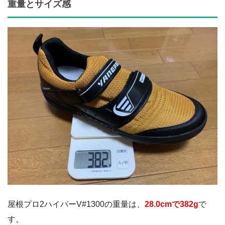
重量とサイズ感
屋根プロ2ハイパーV#1300の重量は、
28.0cmで382g
で
す。