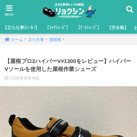
【立ち仕事ｽﾆｰｶｰ】
【ｺｯｸｼｭｰｽﾞ】
【ﾅｰｽｼｭｰｽﾞ】
【安全靴】
ホーム
立ち仕事
屋根靴
【屋根プロ2ハイパーV#1300をレビュー】ハイパー
Vソールを使用した屋根作業シューズ
2022年10月16日