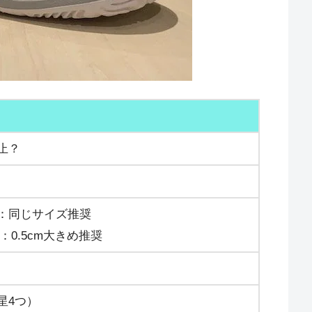
止？
：同じサイズ推奨
比較：0.5cm大きめ推奨
星4つ）