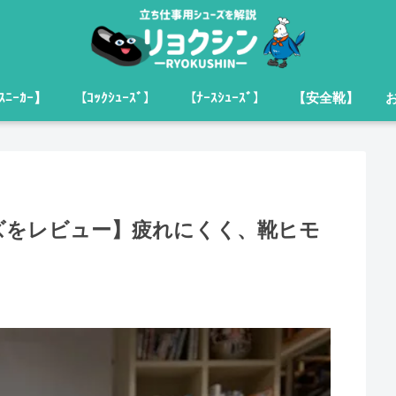
ﾆｰｶｰ】
【ｺｯｸｼｭｰｽﾞ】
【ﾅｰｽｼｭｰｽﾞ】
【安全靴】
ズをレビュー】疲れにくく、靴ヒモ