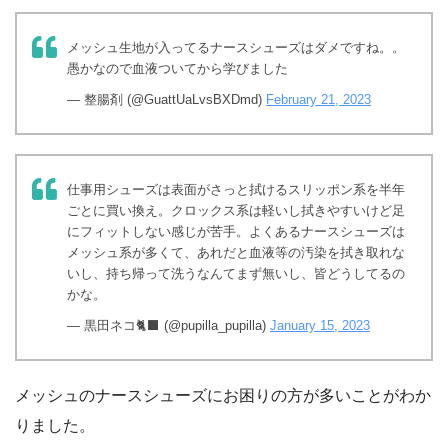
メッシュ生地が入ってるナースシューズはダメですね。。
愚かなので血液ついてから学びました
— 整腸剤 (@GuattUaLvsBXDmd)
February 21, 2023
仕事用シューズは表面がさっと拭けるスリッポン系を半年
ごとに買い換え。クロックス系は軽いし拭きやすいけど足
にフィットしない感じが苦手。よくあるナースシューズは
メッシュ系が多くて、あれだと血液等の汚染を拭き取れな
いし、持ち帰って洗うなんてまず無いし、皆どうしてるの
かな。
— 黒田ネコ🐈‍⬛ (@pupilla_pupilla)
January 15, 2023
メッシュのナースシューズにお困りの方が多いことがわか
りました。